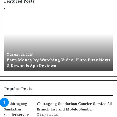
Featured Posts
Earn
Wa
Money
Vi
by
an
Watching
Ea
Video,
Mo
Pluto
On
Buzz
In
News
20
January 26, 2025
Earn Money by Watching Video, Pluto Buzz News
&
Cl
& Rewards App Reviews
Rewards
Ca
App
Re
Reviews
Popular Posts
Chittagong Sundarban Courier Service All
Branch List and Mobile Number
May 30, 2023