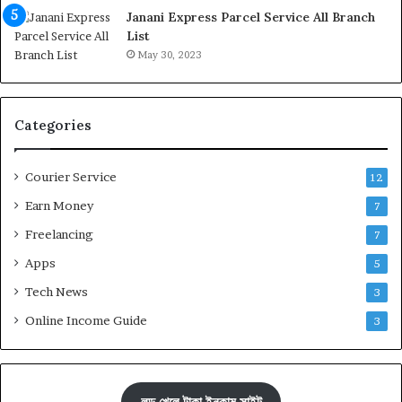
Janani Express Parcel Service All Branch
List
May 30, 2023
Categories
Courier Service
12
Earn Money
7
Freelancing
7
Apps
5
Tech News
3
Online Income Guide
3
লুডু খেলে টাকা ইনকাম সাইট