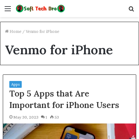
Menu
S
fo
Home
/
Venmo for iPhone
Venmo for iPhone
Apps
Top 5 Apps that Are
Important for iPhone Users
May 30, 2023
1
53