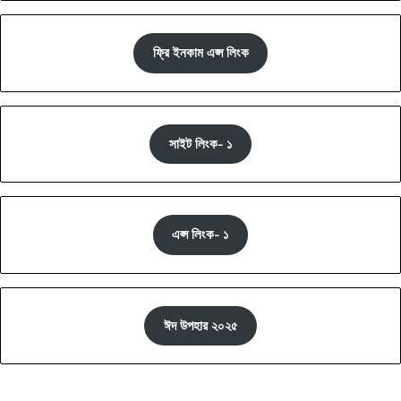
ফ্রি ইনকাম এপ্স লিংক
সাইট লিংক- ১
এপ্স লিংক- ১
ঈদ উপহার ২০২৫