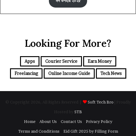
ঈদ উপহার ২০২৫
Looking For More?
Apps
Courier Service
Earn Money
Freelancing
Online Income Guide
Tech News
© Copyright 2026, All Rights Reserved |
Soft Tech Bro
| Proudly
Hosted by
STB
Home
About Us
Contact Us
Privacy Policy
Terms and Conditions
Eid Gift 2025 by Filling Form