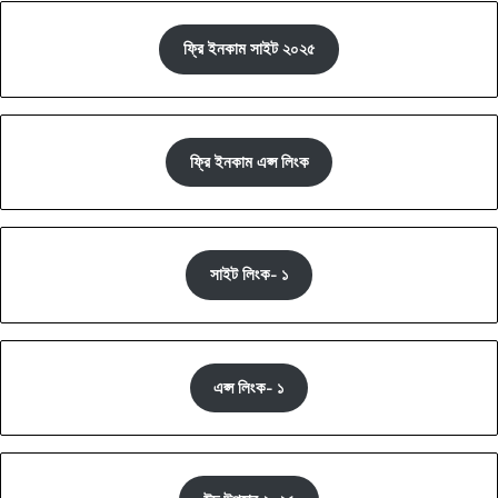
ফ্রি ইনকাম সাইট ২০২৫
ফ্রি ইনকাম এপ্স লিংক
সাইট লিংক- ১
এপ্স লিংক- ১