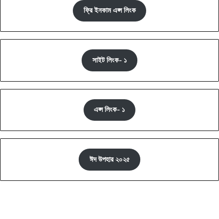
ফ্রি ইনকাম এপ্স লিংক
সাইট লিংক- ১
এপ্স লিংক- ১
ঈদ উপহার ২০২৫